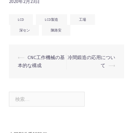
2020年2月23日
LCD
LCD製造
工場
深セン
陳路安
投
⟵
CNC工作機械の基
冷間鍛造の応用につい
稿
本的な構成
て
⟶
ナ
ビ
ゲ
検
ー
索:
シ
ョ
ン