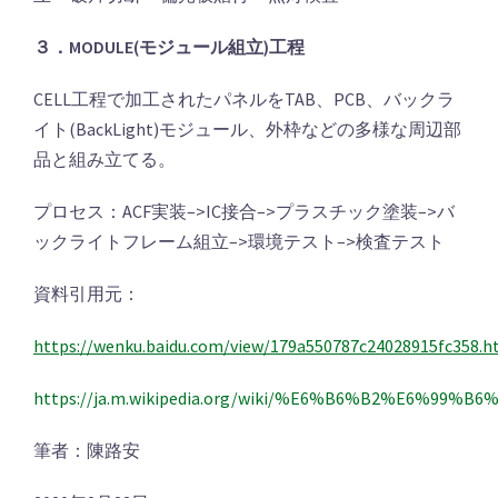
３．MODULE(モジュール組立)工程
CELL工程で加工されたパネルをTAB、PCB、バックラ
イト(BackLight)モジュール、外枠などの多様な周辺部
品と組み立てる。
プロセス：ACF実装–>IC接合–>プラスチック塗装–>バ
ックライトフレーム組立–>環境テスト–>検査テスト
資料引用元：
https://wenku.baidu.com/view/179a550787c24028915fc358.h
https://ja.m.wikipedia.org/wiki/%E6%B6%B2%E6%
筆者：陳路安