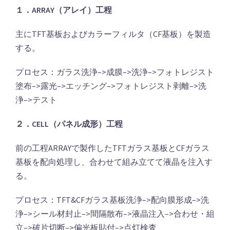
１．ARRAY（アレイ）工程
主にTFT基板およびカラーフィルタ（CF基板）を製造
する。
プロセス：ガラス洗浄–>成膜–>洗浄–>フォトレジスト
塗布–>露光–>エッチング–>フォトレジスト剥離–>洗
浄–>テスト
２．CELL（パネル成形）工程
前の工程ARRAYで製作したTFTガラス基板とCFガラス
基板を配向処理し、合わせて組み立てて液晶を注入す
る。
プロセス：TFT&CFガラス基板洗浄–>配向膜形成–>洗
浄–>シール材封止–>間隔散布–>液晶注入–>合わせ・組
立–>破片切断–>偏光板貼付–>点灯検査