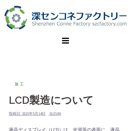
コ
ン
テ
ン
ツ
へ
ス
キ
ッ
プ
加工
LCD製造について
投稿日:
2021年5月14日
SUZUKI
液晶ディスプレイ（LCD）は、光源等の表面に、液晶