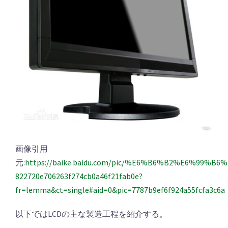
画像引用
元:
https://baike.baidu.com/pic/%E6%B6%B2%E6%99%B
822720e706263f274cb0a46f21fab0e?
fr=lemma&ct=single#aid=0&pic=7787b9ef6f924a55fcfa3c6a
以下ではLCDの主な製造工程を紹介する。