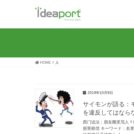
コ
ナ
ン
ビ
テ
ゲ
ン
ー
ツ
シ
に
ョ
移
ン
動
に
移
HOME
人
動
2019年10月9日
サイモンが語る：モ
を違反してはなら
西门说法：朋友圈里骂人？
损害赔偿 キーワード：名