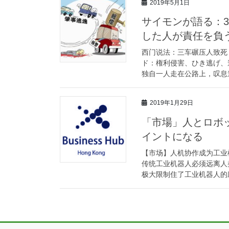
2019年5月1日
サイモンが語る：
した人が責任を負
西门说法：三车碾压人致死
ド：権利侵害、ひき逃げ、
独自一人走在公路上，叹息道
2019年1月29日
「市場」人とロボ
イントになる
【市场】人机协作成为工业机器
传统工业机器人必须远离人
极大限制住了工业机器人的应