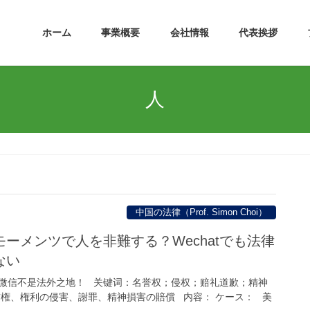
ホーム
事業概要
会社情報
代表挨拶
人
中国の法律（Prof. Simon Choi）
ーメンツで人を非難する？Wechatでも法律
ない
微信不是法外之地！ 关键词：名誉权；侵权；赔礼道歉；精神
誉権、権利の侵害、謝罪、精神損害の賠償 内容： ケース： 美