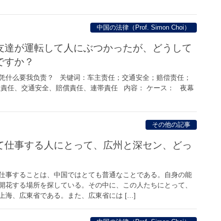
中国の法律（Prof. Simon Choi）
友達が運転して人にぶつかったが、どうして
ですか？
凭什么要我负责？ 关键词：车主责任；交通安全；赔偿责任；
主責任、交通安全、賠償責任、連帯責任 内容： ケース： 夜幕
その他の記事
て仕事する人にとって、広州と深セン、どっ
仕事することは、中国ではとても普通なことである。自身の能
開花する場所を探している。その中に、この人たちにとって、
海、広東省である。また、広東省には […]