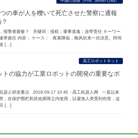
中国の法律（Prof. Simon Choi）
3つの車が人を轢いて死亡させた警察に通報
う?
，报警者最惨？ 关键词：侵权；肇事逃逸；连带责任 キーワー
連帯責任 内容： ケース： 夜幕降临，晚风吹来一丝凉意。阿伟
 […]
高工ロボットネット
ットの協力が工業ロボットの開発の重要なポ
人研发重点 2018-09-17 10:45・高工机器人网 一直以来
类，在保护围栏和其他屏障之内使用，以避免人类受到伤害，这
 […]