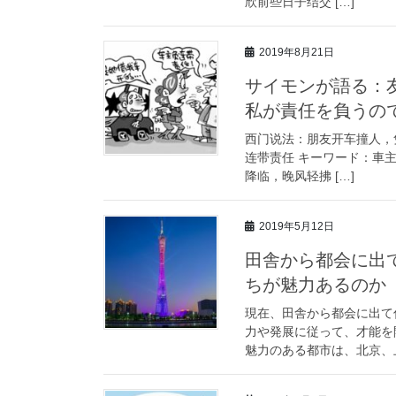
欣前些日子结交 […]
2019年8月21日
サイモンが語る：
私が責任を負うの
西门说法：朋友开车撞人，
连带责任 キーワード：車
降临，晚风轻拂 […]
2019年5月12日
田舎から都会に出
ちが魅力あるのか
現在、田舎から都会に出て
力や発展に従って、才能を
魅力のある都市は、北京、上