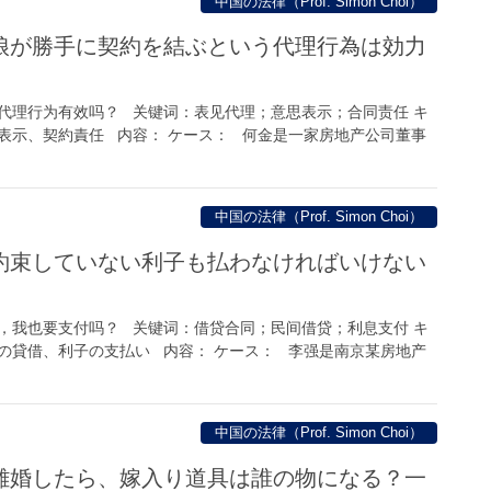
中国の法律（Prof. Simon Choi）
娘が勝手に契約を結ぶという代理行為は効力
代理行为有效吗？ 关键词：表见代理；意思表示；合同责任 キ
表示、契約責任 内容： ケース： 何金是一家房地产公司董事
中国の法律（Prof. Simon Choi）
約束していない利子も払わなければいけない
，我也要支付吗？ 关键词：借贷合同；民间借贷；利息支付 キ
の貸借、利子の支払い 内容： ケース： 李强是南京某房地产
中国の法律（Prof. Simon Choi）
離婚したら、嫁入り道具は誰の物になる？一