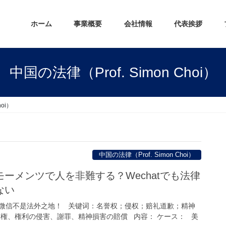
ホーム
事業概要
会社情報
代表挨拶
中国の法律（Prof. Simon Choi）
hoi）
中国の法律（Prof. Simon Choi）
ーメンツで人を非難する？Wechatでも法律
ない
微信不是法外之地！ 关键词：名誉权；侵权；赔礼道歉；精神
誉権、権利の侵害、謝罪、精神損害の賠償 内容： ケース： 美