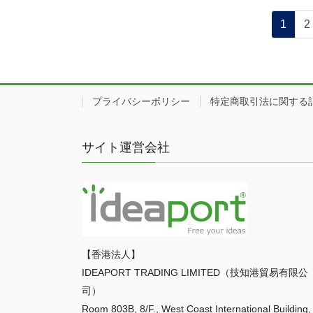
投
ペ
1
2
ー
稿
ジ
ナ
ビ
プライバシーポリシー
特定商取引法に関する
ゲ
サイト運営会社
ー
シ
ョ
ン
【香港法人】
IDEAPORT TRADING LIMITED（技知港貿易有限公
司）
Room 803B, 8/F., West Coast International Building,