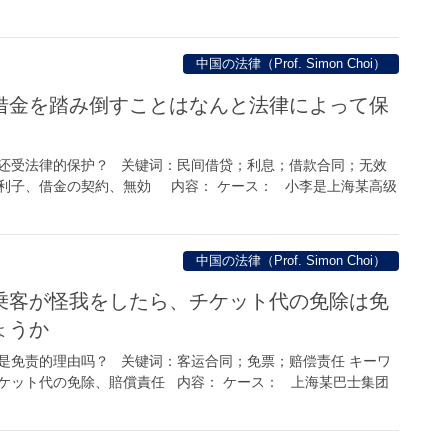
中国の法律（Prof. Simon Choi）
借金を踏み倒すことはなんと法律によって保
还受法律的保护？ 关键词：民间借贷；利息；借款合同；无效
利子、借金の契約、無効 内容： ケース： 小李是上海某高级
中国の法律（Prof. Simon Choi）
乗客が怪我をしたら、チケット代の免除は免
ょうか
是免责的理由吗？ 关键词：客运合同；免票；赔偿责任 キーワ
ケット代の免除、賠償責任 内容： ケース： 上海某巴士集团