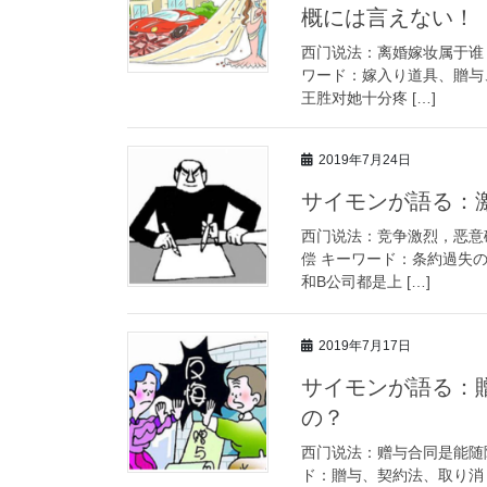
概には言えない！
西门说法：离婚嫁妆属于谁
ワード：嫁入り道具、贈与
王胜对她十分疼 […]
2019年7月24日
サイモンが語る：
西门说法：竞争激烈，恶意
偿 キーワード：条約過失
和B公司都是上 […]
2019年7月17日
サイモンが語る：
の？
西门说法：赠与合同是能随
ド：贈与、契約法、取り消