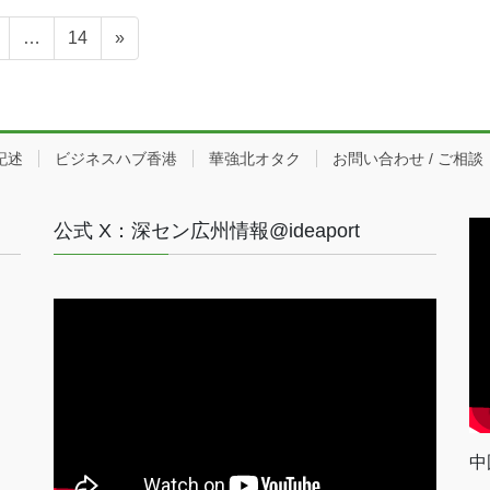
ペ
ペ
…
14
»
ー
ー
ジ
ジ
記述
ビジネスハブ香港
華強北オタク
お問い合わせ / ご相談
公式 X：深セン広州情報@ideaport
中