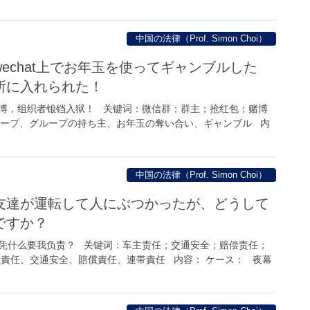
中国の法律（Prof. Simon Choi）
echat上でお年玉を使ってギャンブルした
所に入れられた！
博，组织者锒铛入狱！ 关键词：微信群；群主；抢红包；赌博
グループ、グループの持ち主、お年玉の奪い合い、ギャンブル 内
中国の法律（Prof. Simon Choi）
友達が運転して人にぶつかったが、どうして
ですか？
凭什么要我负责？ 关键词：车主责任；交通安全；赔偿责任；
主責任、交通安全、賠償責任、連帯責任 内容： ケース： 夜幕