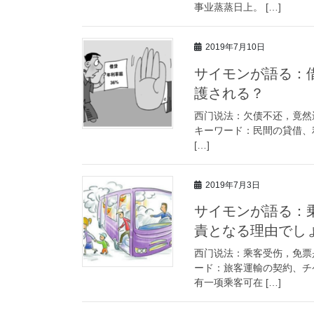
事业蒸蒸日上。 […]
2019年7月10日
サイモンが語る：
護される？
西门说法：欠债不还，竟然
キーワード：民間の貸借、
[…]
2019年7月3日
サイモンが語る：
責となる理由でし
西门说法：乘客受伤，免票
ード：旅客運輸の契約、チ
有一项乘客可在 […]