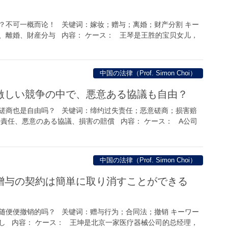
？不可一概而论！ 关键词：嫁妆；赠与；离婚；财产分割 キー
、離婚、財産分与 内容： ケース： 王琴是王胜的宝贝女儿，
中国の法律（Prof. Simon Choi）
激しい競争の中で、悪意ある協議も自由？
磋商也是自由吗？ 关键词：缔约过失责任；恶意磋商；损害赔
の責任、悪意のある協議、損害の賠償 内容： ケース： A公司
中国の法律（Prof. Simon Choi）
贈与の契約は簡単に取り消すことができる
随便便撤销的吗？ 关键词：赠与行为；合同法；撤销 キーワー
し 内容： ケース： 王坤是北京一家医疗器械公司的总经理，