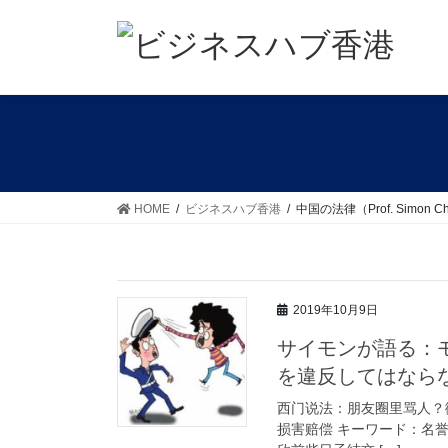
コ
ナ
ン
ビ
テ
ゲ
ン
ー
ツ
シ
に
ョ
移
ン
動
に
移
HOME
ビジネスハブ香港
中国の法律（Prof. Simon C
動
2019年10月9日
サイモンが語る：モ
を違反してはなら
西门说法：朋友圈里骂人？
损害赔偿 キーワード：名