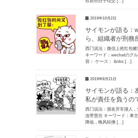
欣前些日子结交 […]
2019年10月2日
サイモンが語る：w
ら、組織者が刑務
西门说法：微信上抢红包赌
キーワード：wechatの
容： ケース： &nbs […]
2019年8月21日
サイモンが語る：
私が責任を負うの
西门说法：朋友开车撞人，
连带责任 キーワード：車
降临，晚风轻拂 […]