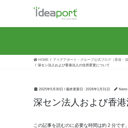
コ
ナ
ン
ビ
テ
ゲ
ン
ー
ツ
シ
に
ョ
移
ン
動
に
移
HOME
アイデアポート・グループ公式ブログ（香港・
動
深セン法人および香港法人の住所変更について
2025年5月30日
/ 最終更新日 :
2026年1月31日
Nano
深セン法人および香港
この記事を読むのに必要な時間は約 2 分です