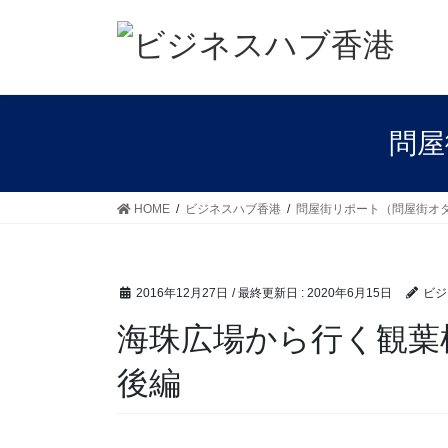
コ
ナ
ン
ビ
テ
ゲ
ン
ー
ツ
シ
に
ョ
問屋
移
ン
動
に
移
HOME
ビジネスハブ香港
問屋街リポート（問屋街オ
動
2016年12月27日
/ 最終更新日 :
2020年6月15日
ビジ
海珠広場から行く観葉
後編