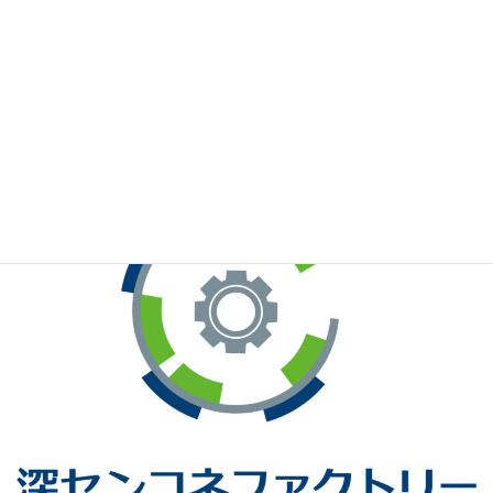
※お手元のWeChatから上記QRコードをスキャンしてください。