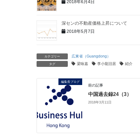
2018年6月4日
深センの不動産価格上昇について
2018年5月7日
広東省（Guangdong）
カテゴリー
梁咏嘉
李小龍旧居
紹介
タグ
編集長ブログ
前の記事
中国過去録24（3）
2018年3月11日