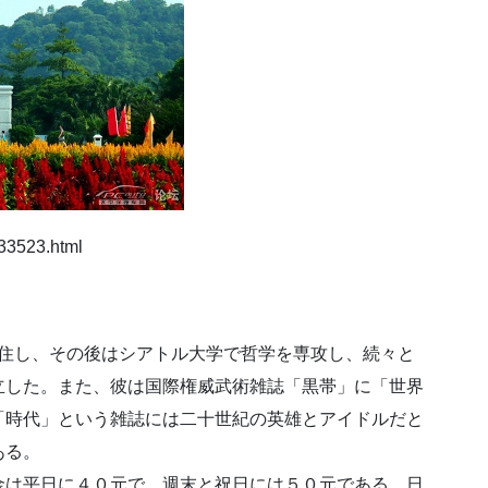
33523.html
カ定住し、その後はシアトル大学で哲学を専攻し、続々と
立した。また、彼は国際権威武術雑誌「黒帯」に「世界
「時代」という雑誌には二十世紀の英雄とアイドルだと
ある。
金は平日に４０元で、週末と祝日には５０元である。日