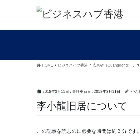
コ
ナ
ン
ビ
テ
ゲ
ン
ー
ツ
シ
に
ョ
移
ン
動
に
移
HOME
ビジネスハブ香港
広東省（Guangdong）
李
動
2018年3月11日
/ 最終更新日 :
2018年3月11日
ビジ
李小龍旧居について
この記事を読むのに必要な時間は約 3 分です