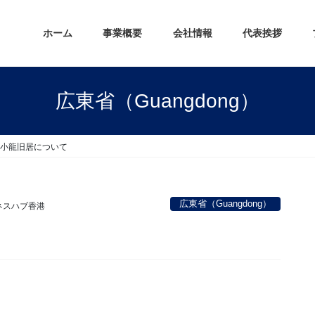
ホーム
事業概要
会社情報
代表挨拶
広東省（Guangdong）
小龍旧居について
広東省（Guangdong）
ネスハブ香港
。