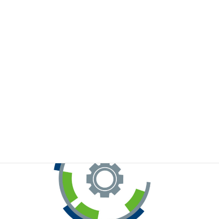
※お手元のWeChatから上記QRコードをスキャンしてください。