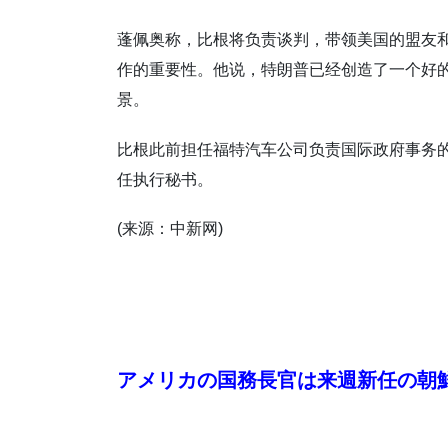
蓬佩奥称，比根将负责谈判，带领美国的盟友
作的重要性。他说，特朗普已经创造了一个好
景。
比根此前担任福特汽车公司负责国际政府事务
任执行秘书。
(来源：中新网)
アメリカの国務長官は来週新任の朝