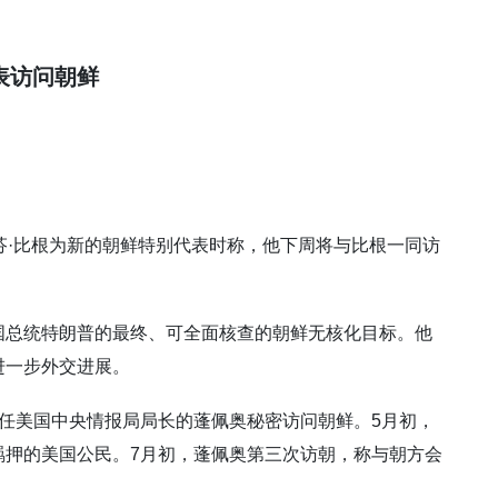
。
表访问朝鲜
芬·比根为新的朝鲜特别代表时称，他下周将与比根一同访
国总统特朗普的最终、可全面核查的朝鲜无核化目标。他
进一步外交进展。
任美国中央情报局局长的蓬佩奥秘密访问朝鲜。5月初，
羁押的美国公民。7月初，蓬佩奥第三次访朝，称与朝方会