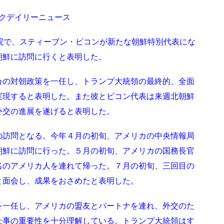
フィックデイリーニュース
院で、スティーブン・ビコンが新たな朝鮮特別代表にな
朝鮮に訪問に行くと表明した。
カの対朝政策を一任し、トランプ大統領の最終的、全面
実現すると表明した。また彼とビコン代表は来週北朝鮮
外交の進展を遂げると表明した。
の訪問となる。今年４月の初旬、アメリカの中央情報局
朝鮮に訪問に行った。５月の初旬、アメリカの国務長官
名のアメリカ人を連れて帰った。７月の初旬、三回目の
と面会し、成果をおさめたと表明した。
を一任し、アメリカの盟友とパートナを連れ、外交のた
仕事の重要性を十分理解している。トランプ大統領はす