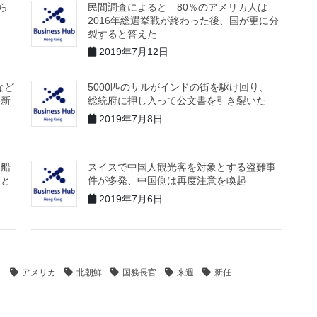
ら
民間調査によると 80％のアメリカ人は
2016年総選挙戦が終わった後、国が更に分
裂すると答えた
2019年7月12日
kなど
5000匹のサルがインドの街を駆け回り、
て新
総統府に押し入って公文書を引き裂いた
2019年7月8日
た船
スイスで中国人観光客を対象とする盗難事
こと
件が多発、中国側は再度注意を喚起
2019年7月6日
ス
アメリカ
北朝鮮
国務長官
来週
新任