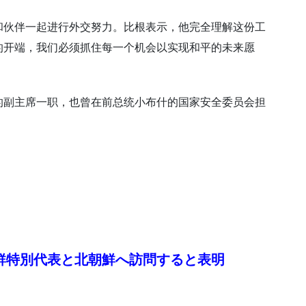
和伙伴一起进行外交努力。比根表示，他完全理解这份工
的开端，我们必须抓住每一个机会以实现和平的未来愿
的副主席一职，也曾在前总统小布什的国家安全委员会担
鮮特別代表と北朝鮮へ訪問すると表明