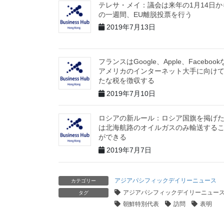
テレサ・メイ：議会は来年の1月14日か
の一週間、EU離脱投票を行う
2019年7月13日
フランスはGoogle、Apple、Faceboo
アメリカのインターネット大手に向け
たな税を徴収する
2019年7月10日
ロシアの新ルール：ロシア国旗を掲げ
は北海航路のオイルガスのみ輸送する
ができる
2019年7月7日
アジアパシフィックデイリーニュース
カテゴリー
アジアパシフィックデイリーニュー
タグ
朝鮮特別代表
訪問
表明