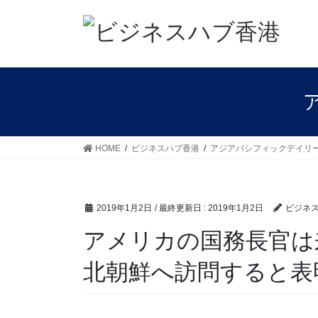
コ
ナ
ン
ビ
テ
ゲ
ン
ー
ツ
シ
に
ョ
移
ン
動
に
移
HOME
ビジネスハブ香港
アジアパシフィックデイリ
動
2019年1月2日
/ 最終更新日 :
2019年1月2日
ビジネ
アメリカの国務長官は
北朝鮮へ訪問すると表