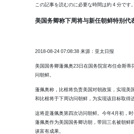
この記事を読むのに必要な時間は約 4 分です
美国务卿称下周将与新任朝鲜特别代
2018-08-24 07:08:38 来源：亚太日报
美国国务卿蓬佩奥23日在国务院宣布任命斯蒂
问朝鲜。
蓬佩奥称，比根将负责美国对朝政策，实现美
和比根将于下周访问朝鲜，为实现该目标取得
这将是蓬佩奥第四次访问朝鲜。今年4月初，时
蓬佩奥作为美国国务卿访朝，带回三名被朝鲜
谈富有成果。