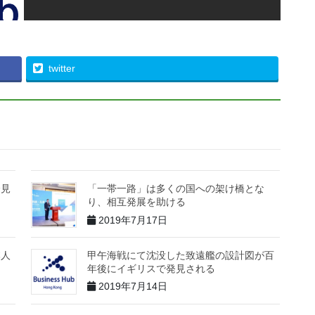
twitter
会見
「一帯一路」は多くの国への架け橋とな
り、相互発展を助ける
2019年7月17日
本人
甲午海戦にて沈没した致遠艦の設計図が百
年後にイギリスで発見される
2019年7月14日