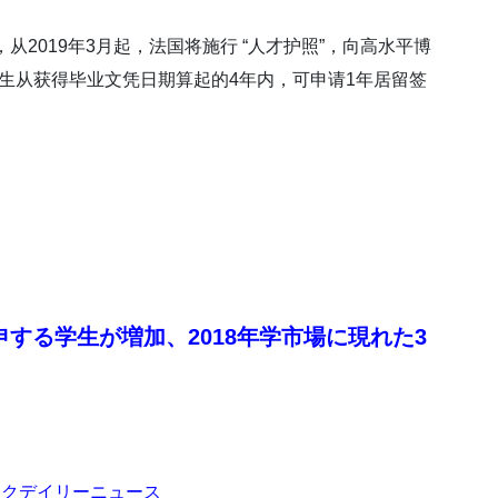
从2019年3月起，法国将施行 “人才护照”，向高水平博
生从获得毕业文凭日期算起的4年内，可申请1年居留签
申する学生が増加、
2018
年学市場に現れた
3
シフィックデイリーニュース