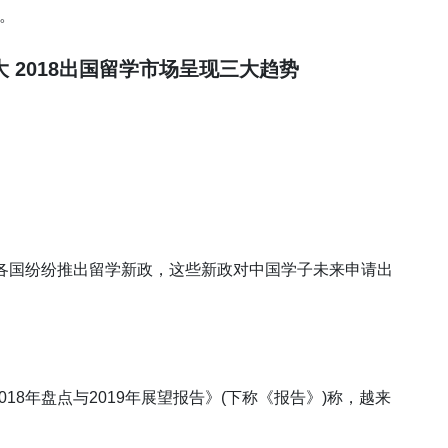
す。
大
2018
出国留学市
场
呈
现
三大
趋势
，各国纷纷推出留学新政，这些新政对中国学子未来申请出
18年盘点与2019年展望报告》(下称《报告》)称，越来