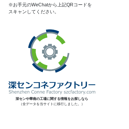
※お手元のWeChatから上記QRコードを
スキャンしてください。
深センや華南の工場に関する情報をお探しなら
（全データを当サイトに移行しました。）