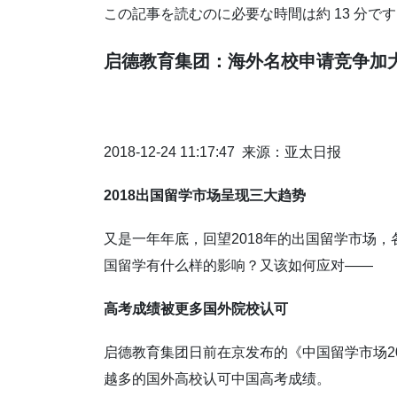
この記事を読むのに必要な時間は約 13 分で
启德教育集
团
：海外名校申
请竞
争加
2018-12-24 11:17:47 来源：亚太日报
2018出国留学市场呈现三大趋势
又是一年年底，回望2018年的出国留学市场
国留学有什么样的影响？又该如何应对——
高考成绩被更多国外院校认可
启德教育集团日前在京发布的《中国留学市场20
越多的国外高校认可中国高考成绩。