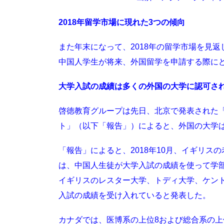
2018年留学市場に現れた3つの傾向
また年末になって、2018年の留学市場を見
中国人学生が将来、外国留学を申請する際に
大学入試の成績は多くの外国の大学に認可さ
啓徳教育グループは先日、北京で発表された「中
ト」（以下「報告」）によると、外国の大学
「報告」によると、2018年10月、イギリ
は、中国人生徒が大学入試の成績を使って学
イギリスのレスター大学、トディ大学、ケン
入試の成績を受け入れていると発表した。
カナダでは、医博系の上位8および総合系の上