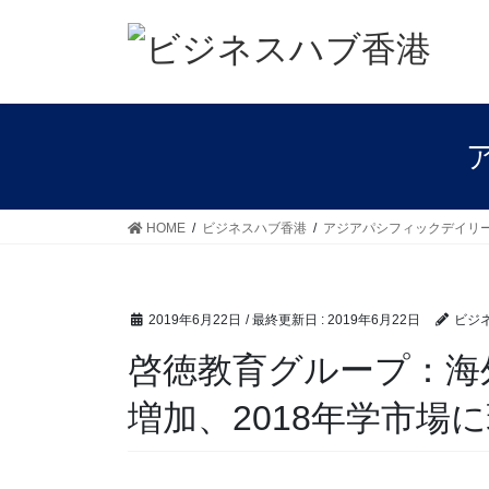
コ
ナ
ン
ビ
テ
ゲ
ン
ー
ツ
シ
に
ョ
移
ン
動
に
移
HOME
ビジネスハブ香港
アジアパシフィックデイリ
動
2019年6月22日
/ 最終更新日 :
2019年6月22日
ビジ
啓徳教育グループ：海
増加、2018年学市場