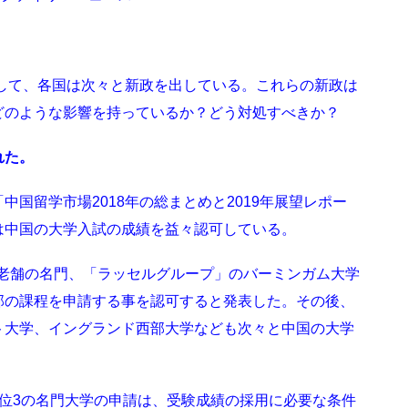
返して、各国は次々と新政を出している。これらの新政は
どのような影響を持っているか？どう対処すべきか？
れた。
国留学市場2018年の総まとめと2019年展望レポー
は中国の大学入試の成績を益々認可している。
スの老舗の名門、「ラッセルグループ」のバーミンガム大学
部の課程を申請する事を認可すると発表した。その後、
ト大学、イングランド西部大学なども次々と中国の大学
位3の名門大学の申請は、受験成績の採用に必要な条件