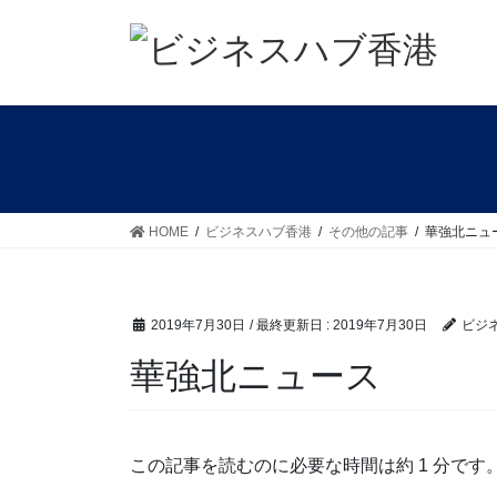
コ
ナ
ン
ビ
テ
ゲ
ン
ー
ツ
シ
に
ョ
移
ン
動
に
移
HOME
ビジネスハブ香港
その他の記事
華強北ニュ
動
2019年7月30日
/ 最終更新日 :
2019年7月30日
ビジ
華強北ニュース
この記事を読むのに必要な時間は約 1 分です