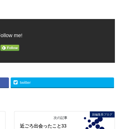
ollow me!
twitter
副編集長ブログ
次の記事
近ごろ出会ったこと33