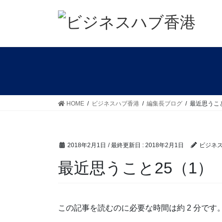
コ
ナ
ン
ビ
テ
ゲ
ン
ー
ツ
シ
に
ョ
移
ン
動
に
移
HOME
ビジネスハブ香港
編集長ブログ
最近思うこと
動
2018年2月1日
/ 最終更新日 :
2018年2月1日
ビジネ
最近思うこと25（1）
この記事を読むのに必要な時間は約 2 分です