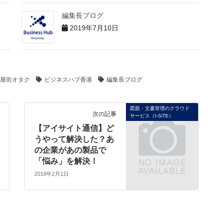
編集長ブログ
2019年7月10日
屋街オタク
ビジネスハブ香港
編集長ブログ
図面・文書管理のクラウド
次の記事
サービス（I-SiTE）
【アイサイト通信】ど
うやって解決した？あ
の企業があの製品で
「悩み」を解決！
2018年2月1日