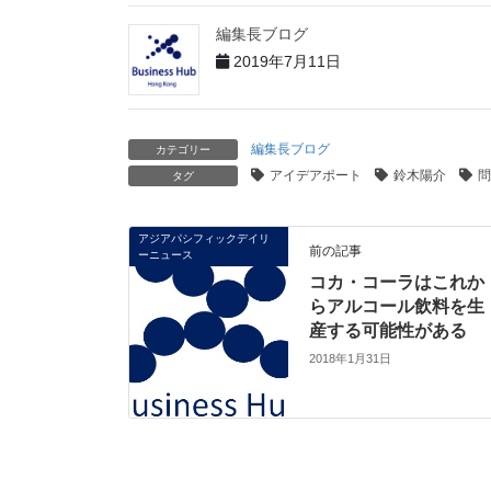
編集長ブログ
2019年7月11日
編集長ブログ
カテゴリー
アイデアポート
鈴木陽介
問
タグ
アジアパシフィックデイリ
前の記事
ーニュース
コカ・コーラはこれか
らアルコール飲料を生
産する可能性がある
2018年1月31日