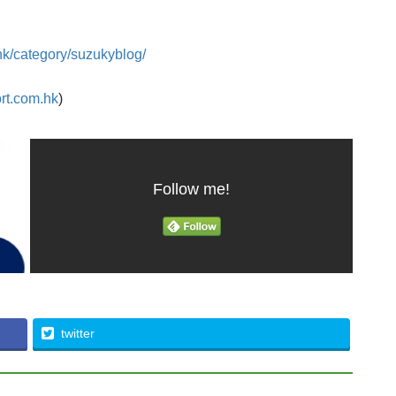
hk/category/suzukyblog/
rt.com.hk
)
Follow me!
twitter