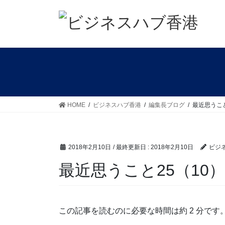
コ
ナ
ン
ビ
テ
ゲ
ン
ー
ツ
シ
に
ョ
移
ン
動
に
移
HOME
ビジネスハブ香港
編集長ブログ
最近思うこと
動
2018年2月10日
/ 最終更新日 :
2018年2月10日
ビジ
最近思うこと25（10）
この記事を読むのに必要な時間は約 2 分です