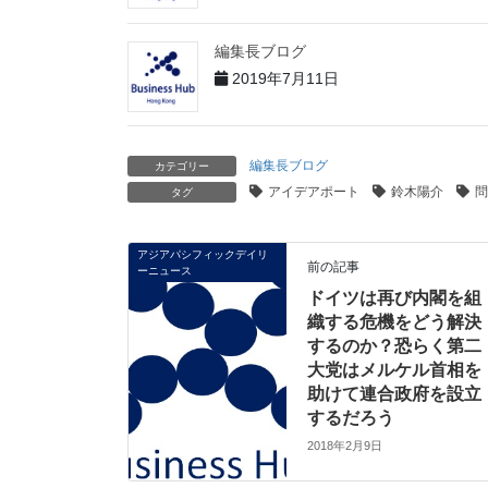
編集長ブログ
2019年7月11日
編集長ブログ
カテゴリー
アイデアポート
鈴木陽介
問
タグ
アジアパシフィックデイリ
前の記事
ーニュース
ドイツは再び内閣を組
織する危機をどう解決
するのか？恐らく第二
大党はメルケル首相を
助けて連合政府を設立
するだろう
2018年2月9日