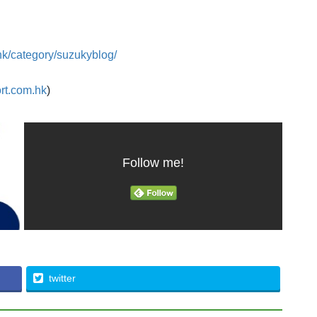
hk/category/suzukyblog/
rt.com.hk
)
Follow me!
twitter