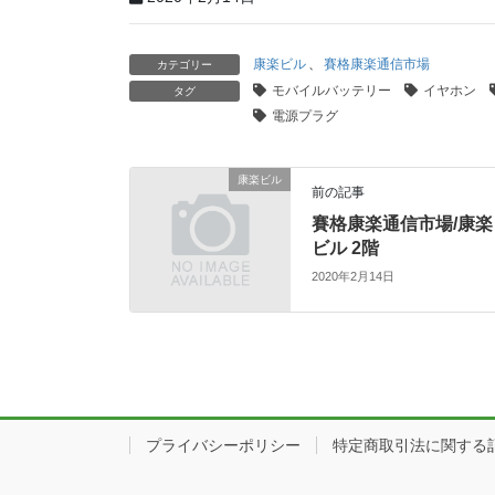
康楽ビル
、
賽格康楽通信市場
カテゴリー
モバイルバッテリー
イヤホン
タグ
電源プラグ
康楽ビル
前の記事
賽格康楽通信市場/康楽
ビル 2階
2020年2月14日
プライバシーポリシー
特定商取引法に関する