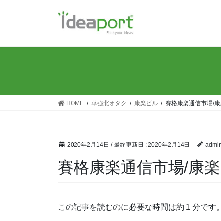
コ
ナ
ン
ビ
テ
ゲ
ン
ー
ツ
シ
に
ョ
移
ン
動
に
移
HOME
華強北オタク
康楽ビル
賽格康楽通信市場/康
動
2020年2月14日
/ 最終更新日 :
2020年2月14日
admi
賽格康楽通信市場/康楽
この記事を読むのに必要な時間は約 1 分です