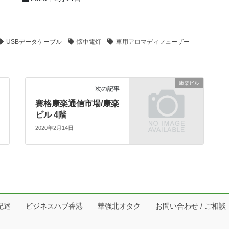
USBデータケーブル
懐中電灯
車用アロマディフューザー
康楽ビル
次の記事
賽格康楽通信市場/康楽
ビル 4階
2020年2月14日
記述
ビジネスハブ香港
華強北オタク
お問い合わせ / ご相談