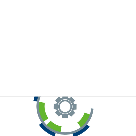
※お手元のWeChatから上記QRコードをスキャンしてください。