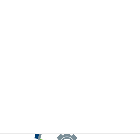
※お手元のWeChatから上記QRコードをスキャンしてください。