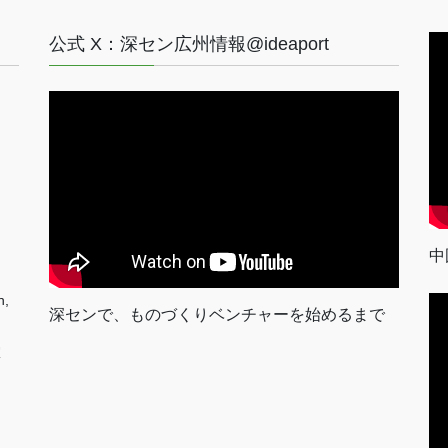
公式 X：深セン広州情報@ideaport
中
n,
深センで、ものづくりベンチャーを始めるまで
室