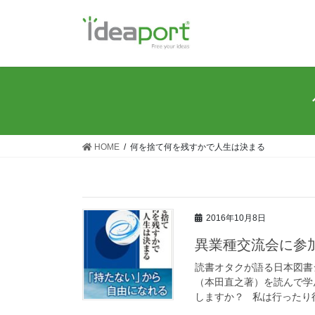
コ
ナ
ン
ビ
テ
ゲ
ン
ー
ツ
シ
に
ョ
移
ン
動
に
移
HOME
何を捨て何を残すかで人生は決まる
動
2016年10月8日
異業種交流会に参
読書オタクが語る日本図書
（本田直之著）を読んで学
しますか？ 私は行ったり行