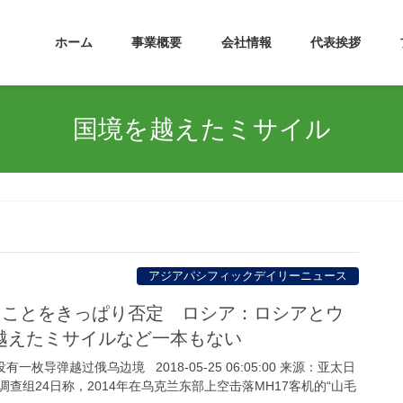
ホーム
事業概要
会社情報
代表挨拶
国境を越えたミサイル
アジアパシフィックデイリーニュース
することをきっぱり否定 ロシア：ロシアとウ
越えたミサイルなど一本もない
一枚导弹越过俄乌边境 2018-05-25 06:05:00 来源：亚太日
调查组24日称，2014年在乌克兰东部上空击落MH17客机的“山毛