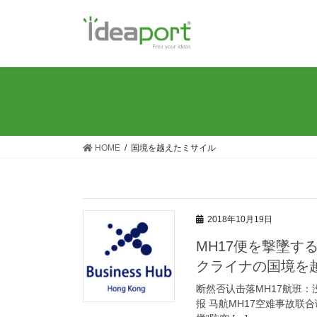
コ
ナ
ン
ビ
テ
ゲ
ン
ー
ツ
シ
に
ョ
移
ン
動
に
移
HOME
国境を越えたミサイル
動
2018年10月19日
MH17便を撃墜
クライナの国境を
断然否认击落MH17航班：没有
报 马航MH17空难事故联合