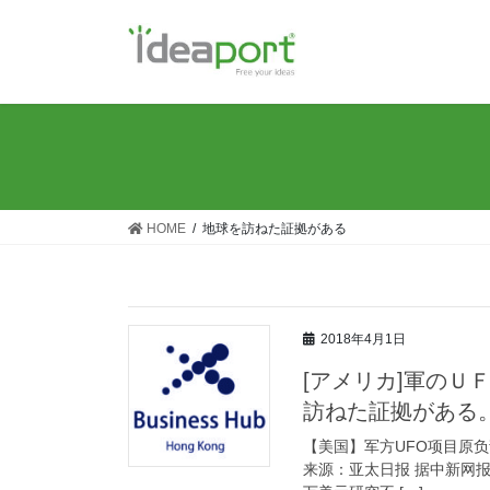
コ
ナ
ン
ビ
テ
ゲ
ン
ー
ツ
シ
に
ョ
移
ン
動
に
移
HOME
地球を訪ねた証拠がある
動
2018年4月1日
[アメリカ]軍の
訪ねた証拠がある
【美国】军方UFO项目原负责人
来源：亚太日报 据中新网报