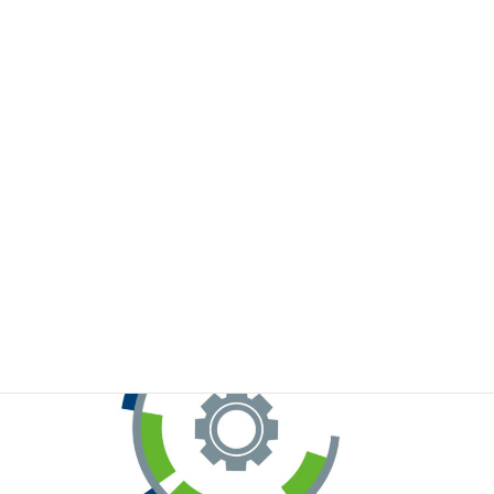
※お手元のWeChatから上記QRコードをスキャンしてください。