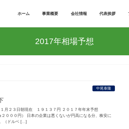
ホーム
事業概要
会社情報
代表挨拶
2017年相場予想
中尾泰隆
下
年１月２３日朝現在 １９１３７円 ２０１７年年末予想
０００円） 日本の企業は悪くないが円高になる分、株安に
（ドルベ […]