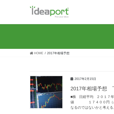
コ
ナ
ン
ビ
テ
ゲ
ン
ー
ツ
シ
に
ョ
移
ン
動
に
移
HOME
2017年相場予想
動
2017年2月15日
2017年相場予想 
■株 日経平均 ２０１７
値 １７４００円（±２
なるのではないかと考える。