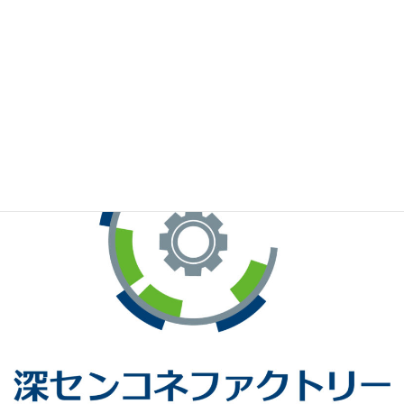
※お手元のWeChatから上記QRコードをスキャンしてください。