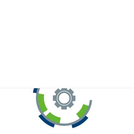
※お手元のWeChatから上記QRコードをスキャンしてください。