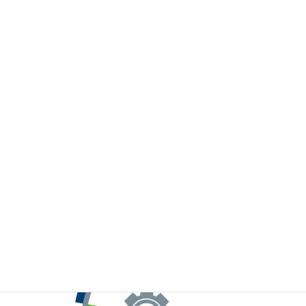
※お手元のWeChatから上記QRコードをスキャンしてください。