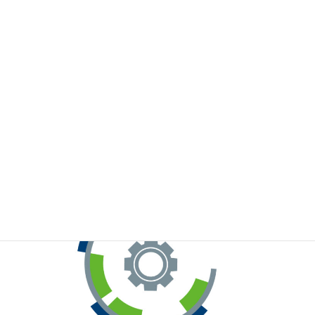
※お手元のWeChatから上記QRコードをスキャンしてください。