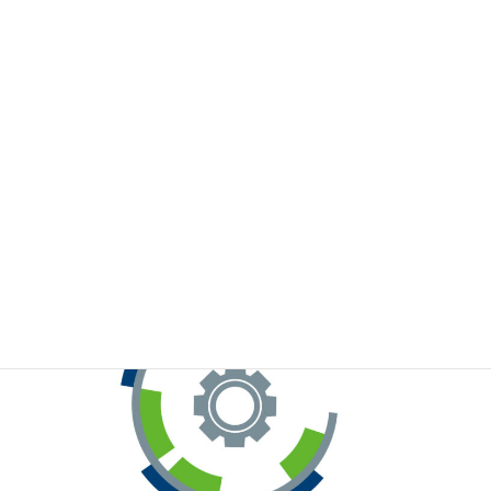
※お手元のWeChatから上記QRコードをスキャンしてください。