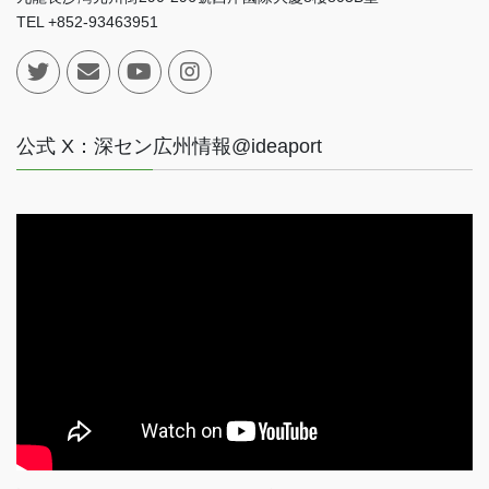
TEL +852-93463951
公式 X：深セン広州情報@ideaport