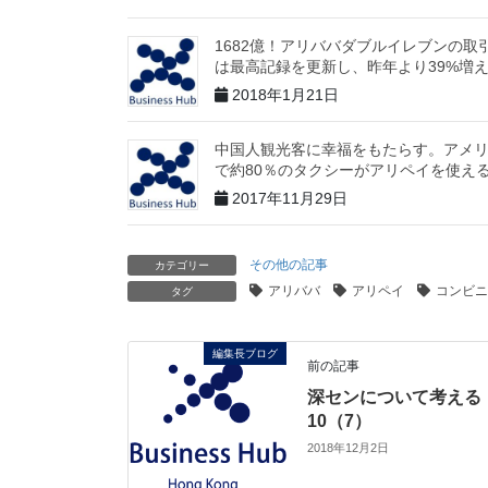
1682億！アリババダブルイレブンの取
は最高記録を更新し、昨年より39%増
2018年1月21日
中国人観光客に幸福をもたらす。アメ
で約80％のタクシーがアリペイを使え
2017年11月29日
その他の記事
カテゴリー
アリババ
アリペイ
コンビニ
タグ
編集長ブログ
前の記事
深センについて考える
10（7）
2018年12月2日