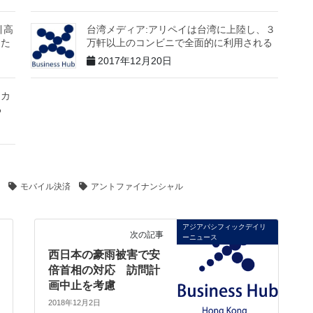
引高
台湾メディア:アリペイは台湾に上陸し、３
えた
万軒以上のコンビニで全面的に利用される
2017年12月20日
リカ
る
モバイル決済
アントファイナンシャル
アジアパシフィックデイリ
次の記事
ーニュース
西日本の豪雨被害で安
倍首相の対応 訪問計
画中止を考慮
2018年12月2日