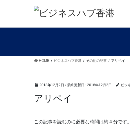
コ
ナ
ン
ビ
テ
ゲ
ン
ー
ツ
シ
に
ョ
移
ン
動
に
移
HOME
ビジネスハブ香港
その他の記事
アリペイ
動
2018年12月2日
/ 最終更新日 :
2018年12月2日
ビジ
アリペイ
この記事を読むのに必要な時間は約 4 分です