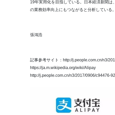
19年実用化を目指している。日本経済新聞は
の業務効率向上にもつながると分析している
張鴻浩
記事参考サイト：http://j.people.com.cn/n3/2018
https://ja.m.wikipedia.org/wiki/Alipay
http://j.people.com.cn/n3/2017/0906/c94476-9