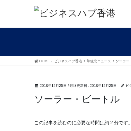
コ
ナ
ン
ビ
テ
ゲ
ン
ー
ツ
シ
に
ョ
移
ン
動
に
移
HOME
ビジネスハブ香港
華強北ニュース
ソーラー
動
2018年12月25日
/ 最終更新日 :
2018年12月25日
ビ
ソーラー・ビートル
この記事を読むのに必要な時間は約 2 分です