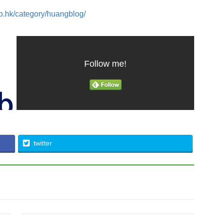
ub.hk/category/huangblog/
Follow me!
twitter