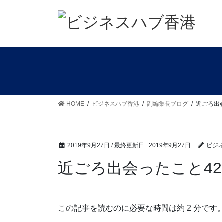
コ
ナ
ン
ビ
テ
ゲ
ン
ー
ツ
シ
に
ョ
移
ン
動
に
移
HOME
ビジネスハブ香港
副編集長ブログ
近ごろ出
動
2019年9月27日
/ 最終更新日 :
2019年9月27日
ビジ
近ごろ出会ったこと42
この記事を読むのに必要な時間は約 2 分です