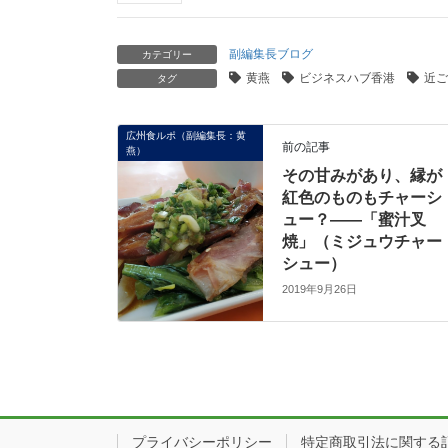
副編集長ブログ
カテゴリー
黄燕
ビジネスハブ香港
近ご
タグ
広州食ルポ（副編集長：黄
前の記事
燕）
その甘みがあり、縁が
紅色のものもチャーシ
ュー？――「蜜汁叉
焼」（ミジュウチャー
シュー）
2019年9月26日
プライバシーポリシー
特定商取引法に関する