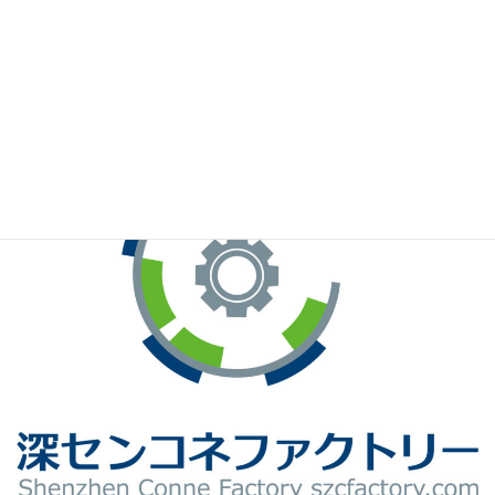
※お手元のWeChatから上記QRコードをスキャンしてください。