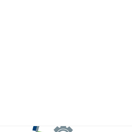
※お手元のWeChatから上記QRコードをスキャンしてください。