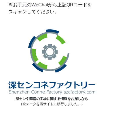
※お手元のWeChatから上記QRコードを
スキャンしてください。
深センや華南の工場に関する情報をお探しなら
（全データを当サイトに移行しました。）