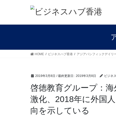
コ
ナ
ン
ビ
テ
ゲ
ン
ー
ツ
シ
に
ョ
移
ン
動
に
移
HOME
ビジネスハブ香港
アジアパシフィックデイリ
動
2019年3月8日
/ 最終更新日 :
2019年3月8日
ビジネ
啓徳教育グループ：海
激化、2018年に外国
向を示している