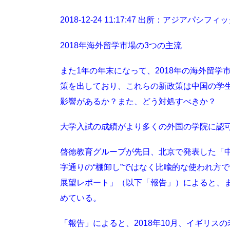
2018-12-24 11:17:47 出所：アジアパシ
2018年海外留学市場の3つの主流
また1年の年末になって、2018年の海外留
策を出しており、これらの新政策は中国の学
影響があるか？また、どう対処すべきか？
大学入試の成績がより多くの外国の学院に認
啓徳教育グループが先日、北京で発表した「中国
字通りの“棚卸し”ではなく比喩的な使われ方で
展望レポート」（以下「報告」）によると、
めている。
「報告」によると、2018年10月、イギリ