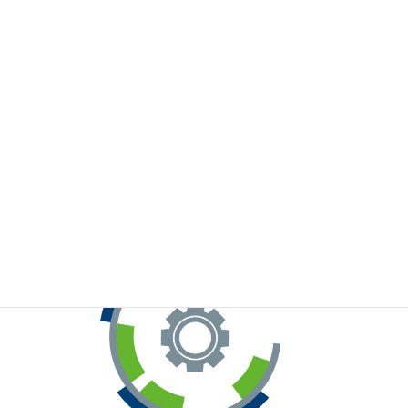
※お手元のWeChatから上記QRコードをスキャンしてください。