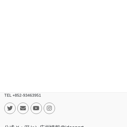
華強北オタク
お問い合わせ / ご相談
サイト運営会社
【香港法人】
IDEAPORT TRADING LIMITED（技知港貿易有限公司）
Room 803B, 8/F., West Coast International Building, 290-296 Un
Chau Street, Cheung Sha Wan, Kowloon, Hong Kong
九龍長沙灣元州街290-296號西岸國際大廈8樓803B室
TEL +852-93463951