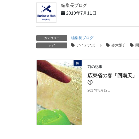
編集長ブログ
2019年7月11日
編集長ブログ
カテゴリー
アイデアポート
鈴木陽介
問
タグ
楓
前の記事
広東省の春「回南天」
①
2017年5月12日