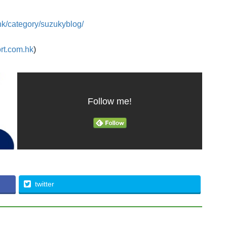
hk/category/suzukyblog/
rt.com.hk
)
Follow me!
twitter