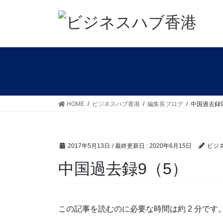
コ
ナ
ン
ビ
テ
ゲ
ン
ー
ツ
シ
に
ョ
移
ン
動
に
移
HOME
ビジネスハブ香港
編集長ブログ
中国過去録
動
2017年5月13日
/ 最終更新日 :
2020年6月15日
ビジ
中国過去録9（5）
この記事を読むのに必要な時間は約 2 分です