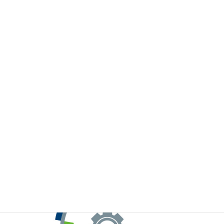
※お手元のWeChatから上記QRコードをスキャンしてください。