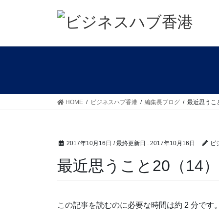
コ
ナ
ン
ビ
テ
ゲ
ン
ー
ツ
シ
に
ョ
移
ン
動
に
移
HOME
ビジネスハブ香港
編集長ブログ
最近思うこと
動
2017年10月16日
/ 最終更新日 :
2017年10月16日
ビ
最近思うこと20（14）
この記事を読むのに必要な時間は約 2 分です