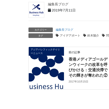
編集長ブログ
2019年7月11日
編集長ブログ
カテゴリー
アイデアポート
鈴木陽介
問
タグ
アジアパシフィックデイリ
前の記事
ーニュース
香港メディアゴールデ
ンウィークの改革を呼
びかける：交通渋滯で
その輝きが奪われた②
2017年10月15日