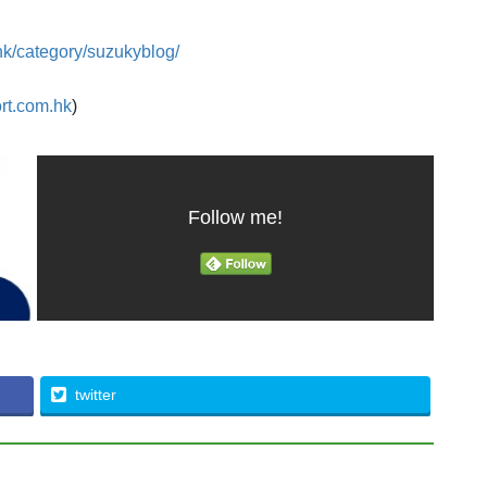
hk/category/suzukyblog/
rt.com.hk
)
Follow me!
twitter