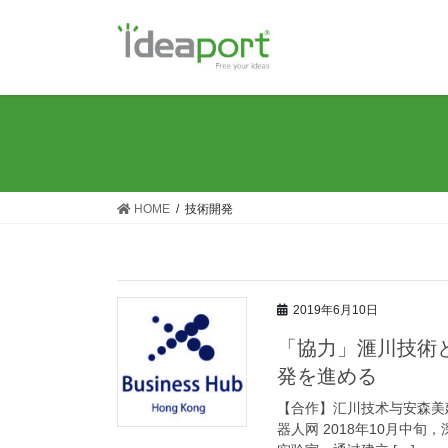
コ
ナ
ン
ビ
テ
ゲ
ン
ー
ツ
シ
に
ョ
移
ン
動
に
移
HOME
技術開発
動
2019年6月10日
「協力」滙川技術
発を進める
【合作】汇川技术与安森美建设联
器人网 2018年10月中