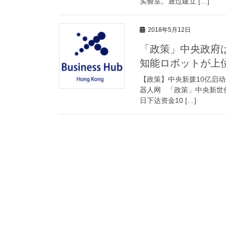
实验室。通过建立 […]
2018年5月12日
「政策」中央政府
知能ロボットが上
【政策】中央新拨10亿启动6大
器人网 「政策」中央新世
日下达资金10 […]