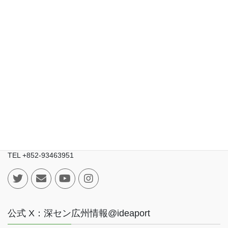
お問い合わせ / ご相談
サイト運営会社
【香港法人】
IDEAPORT TRADING LIMITED（技知港貿易有限公司）
Room 803B, 8/F., West Coast International Building, 290-296 Un
Chau Street, Cheung Sha Wan, Kowloon, Hong Kong
九龍長沙灣元州街290-296號西岸國際大廈8樓803B室
TEL +852-93463951
公式 X：深セン広州情報@ideaport