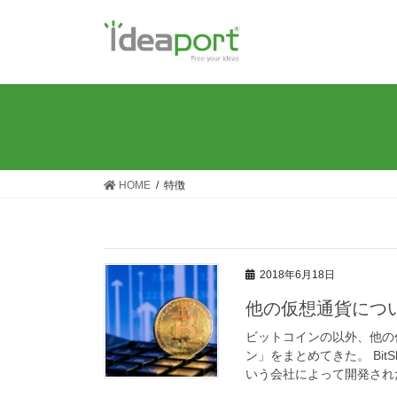
コ
ナ
ン
ビ
テ
ゲ
ン
ー
ツ
シ
に
ョ
移
ン
動
に
移
HOME
特徴
動
2018年6月18日
他の仮想通貨につ
ビットコインの以外、他の
ン」をまとめてきた。 BitS
いう会社によって開発された