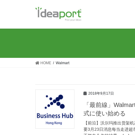
コ
ナ
ン
ビ
テ
ゲ
ン
ー
ツ
シ
に
ョ
移
ン
動
に
移
HOME
Walmart
動
2018年9月17日
「最前線」Walm
式に使い始める
【前沿】沃尔玛推出货架机器人 
要3月23日消息每当走进