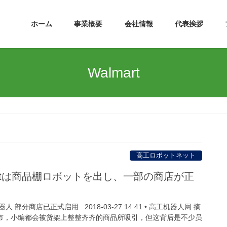
ホーム
事業概要
会社情報
代表挨拶
Walmart
高工ロボットネット
artは商品棚ロボットを出し、一部の商店が正
部分商店已正式启用 2018-03-27 14:41 • 高工机器人网 摘
超市，小编都会被货架上整整齐齐的商品所吸引，但这背后是不少员