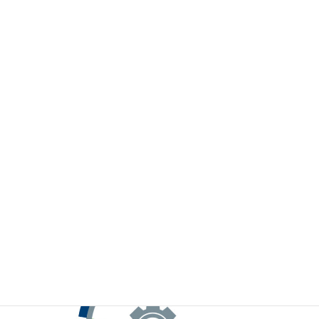
※お手元のWeChatから上記QRコードをスキャンしてください。