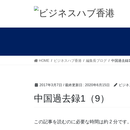
コ
ナ
ン
ビ
テ
ゲ
ン
ー
ツ
シ
に
ョ
移
ン
動
に
移
HOME
ビジネスハブ香港
編集長ブログ
中国過去録
動
2017年3月7日
/ 最終更新日 :
2020年6月15日
ビジネ
中国過去録1（9）
この記事を読むのに必要な時間は約 2 分です