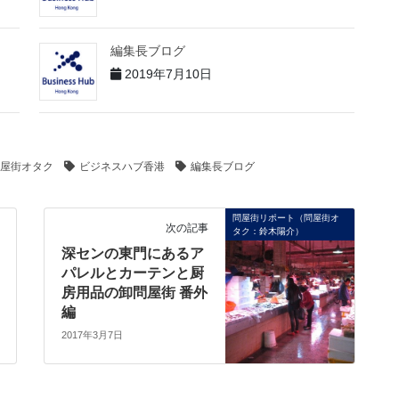
編集長ブログ
2019年7月10日
屋街オタク
ビジネスハブ香港
編集長ブログ
問屋街リポート（問屋街オ
次の記事
タク：鈴木陽介）
深センの東門にあるア
パレルとカーテンと厨
房用品の卸問屋街 番外
編
2017年3月7日