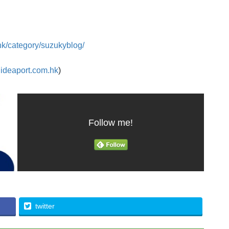
hk/category/suzukyblog/
ideaport.com.hk
)
Follow me!
twitter