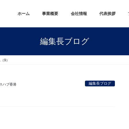
ホーム
事業概要
会社情報
代表挨拶
編集長ブログ
1（9）
編集長ブログ
スハブ香港
。