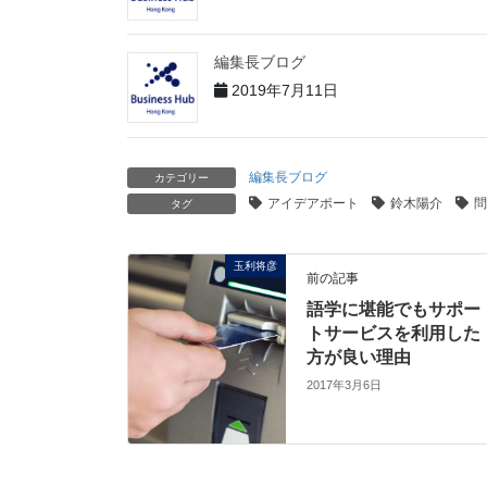
編集長ブログ
2019年7月11日
編集長ブログ
カテゴリー
アイデアポート
鈴木陽介
問
タグ
玉利将彦
前の記事
語学に堪能でもサポー
トサービスを利用した
方が良い理由
2017年3月6日