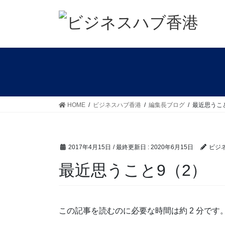
コ
ナ
ン
ビ
テ
ゲ
ン
ー
ツ
シ
に
ョ
移
ン
動
に
移
HOME
ビジネスハブ香港
編集長ブログ
最近思うこ
動
2017年4月15日
/ 最終更新日 :
2020年6月15日
ビジ
最近思うこと9（2）
この記事を読むのに必要な時間は約 2 分です