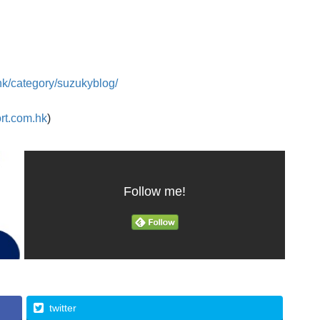
hk/category/suzukyblog/
rt.com.hk
)
Follow me!
twitter