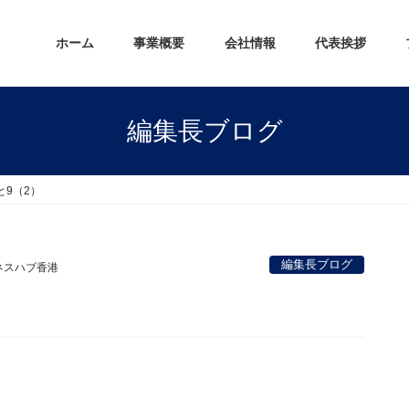
ホーム
事業概要
会社情報
代表挨拶
編集長ブログ
と9（2）
編集長ブログ
ネスハブ香港
。