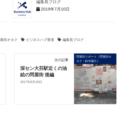
編集長ブログ
2019年7月10日
屋街オタク
ビジネスハブ香港
編集長ブログ
問屋街リポート（問屋街オ
次の記事
タク：鈴木陽介）
深セン大芬駅近くの油
絵の問屋街 後編
2017年8月29日