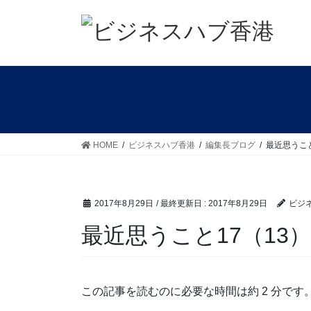
コ
ナ
ン
ビ
テ
ゲ
ン
ー
ツ
シ
に
ョ
移
ン
動
に
移
HOME
ビジネスハブ香港
編集長ブログ
最近思うこと
動
2017年8月29日
/ 最終更新日 :
2017年8月29日
ビジ
最近思うこと17（13）
この記事を読むのに必要な時間は約 2 分です