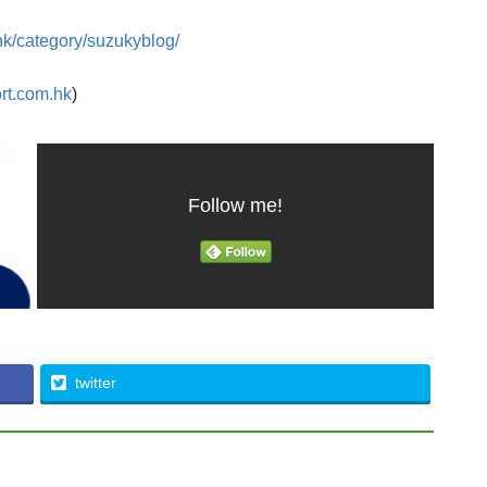
hk/category/suzukyblog/
rt.com.hk
)
Follow me!
twitter