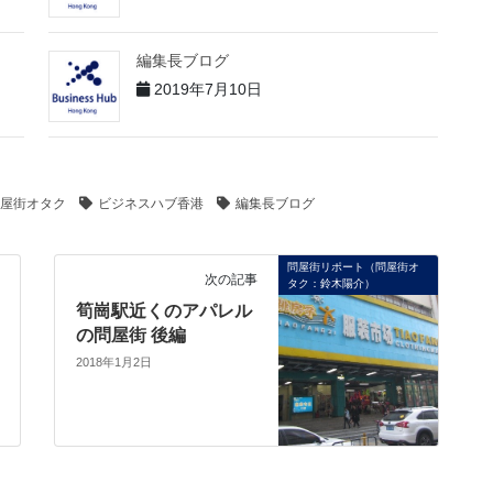
編集長ブログ
2019年7月10日
屋街オタク
ビジネスハブ香港
編集長ブログ
問屋街リポート（問屋街オ
次の記事
タク：鈴木陽介）
筍崗駅近くのアパレル
の問屋街 後編
2018年1月2日