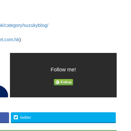
hk/category/suzukyblog/
rt.com.hk
)
Follow me!
twitter