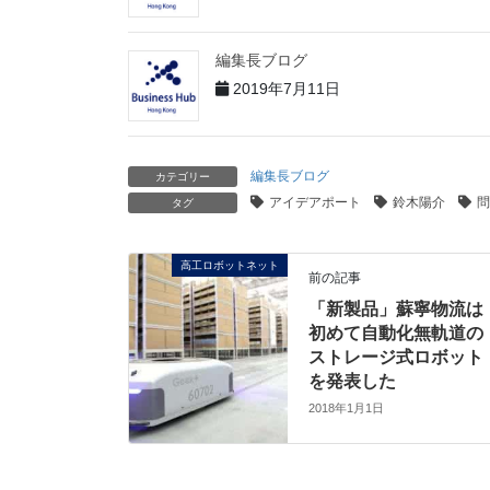
編集長ブログ
2019年7月11日
編集長ブログ
カテゴリー
アイデアポート
鈴木陽介
問
タグ
高工ロボットネット
前の記事
「新製品」蘇寧物流は
初めて自動化無軌道の
ストレージ式ロボット
を発表した
2018年1月1日