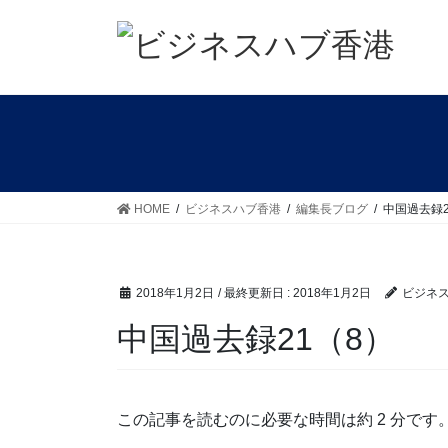
コ
ナ
ン
ビ
テ
ゲ
ン
ー
ツ
シ
に
ョ
移
ン
動
に
移
HOME
ビジネスハブ香港
編集長ブログ
中国過去録2
動
2018年1月2日
/ 最終更新日 :
2018年1月2日
ビジネ
中国過去録21（8）
この記事を読むのに必要な時間は約 2 分です