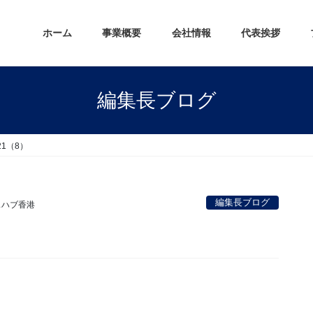
ホーム
事業概要
会社情報
代表挨拶
編集長ブログ
1（8）
編集長ブログ
スハブ香港
。