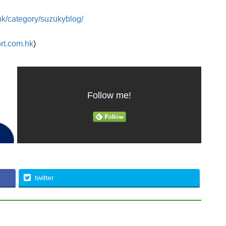
hk/category/suzukyblog/
rt.com.hk
)
Follow me!
twitter