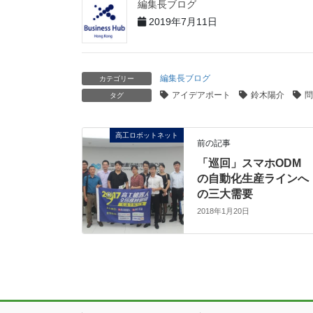
編集長ブログ
2019年7月11日
編集長ブログ
カテゴリー
アイデアポート
鈴木陽介
問
タグ
高工ロボットネット
前の記事
「巡回」スマホODM
の自動化生産ラインへ
の三大需要
2018年1月20日