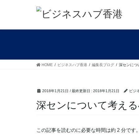
コ
ナ
ン
ビ
テ
ゲ
ン
ー
ツ
シ
に
ョ
移
ン
動
に
移
HOME
ビジネスハブ香港
編集長ブログ
深センにつ
動
2018年1月21日
/ 最終更新日 :
2018年1月21日
ビジ
深センについて考える
この記事を読むのに必要な時間は約 2 分です