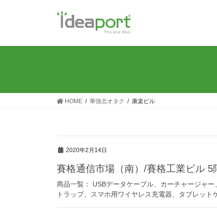
コ
ナ
ン
ビ
テ
ゲ
ン
ー
ツ
シ
に
ョ
移
ン
動
に
移
HOME
華強北オタク
康楽ビル
動
2020年2月14日
賽格通信市場（南）/賽格工業ビル 5
商品一覧： USBデータケーブル、カーチャージャ
トラップ、スマホ用ワイヤレス充電器、タブレット