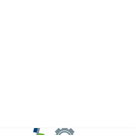
※お手元のWeChatから上記QRコードをスキャンしてください。